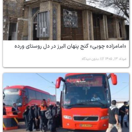
«امامزاده چوبی» گنج پنهان البرز در دل روستای ورده
مرداد ۱۳, ۱۴۰۵
بدون دیدگاه