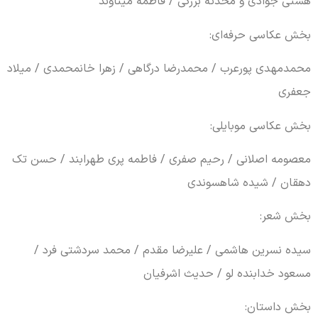
هستی جوادی و محدثه بزرگی / فاطمه
میناوند
بخش عکاسی حرفه‌ای:
محمدمهدی
پورعرب
/ محمدرضا درگاهی / زهرا
خانمحمدی
/ میلاد
جعفری
بخش عکاسی موبایلی:
معصومه اصلانی / رحیم
صفری
/ فاطمه پری
طهرابند
/ حسن تک
دهقان /
شیده
شاهسوندی
بخش شعر:
سیده نسرین هاشمی / علیرضا مقدم / محمد سردشتی فرد /
مسعود خدابنده
لو
/ حدیث اشرفیان
بخش داستان: