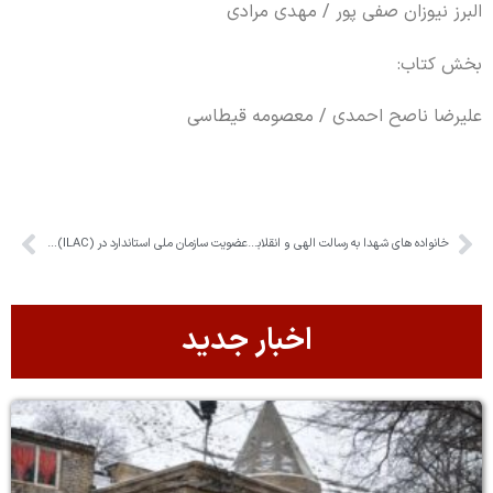
البرز نیوزان صفی پور / مهدی مرادی
بخش کتاب:
علیرضا ناصح احمدی / معصومه قیطاسی
خانواده های شهدا به رسالت الهی و انقلابی خود عمل کردند
عضویت سازمان ملی استاندارد در (ILAC) پس از ۳ دهه
اخبار جدید