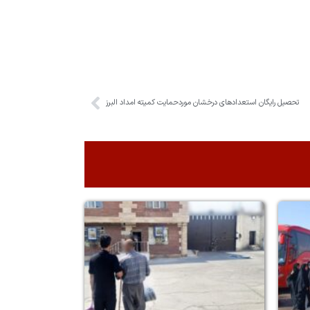
تحصیل رایگان استعدادهای درخشان موردحمایت کمیته امداد البرز