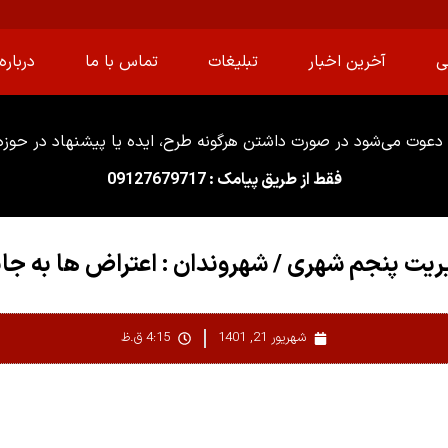
ی
آخرین اخبار
تبلیغات
تماس با ما
درباره 
دعوت می‌شود در صورت داشتن هرگونه طرح، ایده یا پیشنهاد در حوزه ا
فقط از طریق پیامک : 09127679717
ریت پنجم شهری / شهروندان : اعتراض ها به جا
شهریور 21, 1401
4:15 ق.ظ