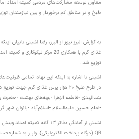
طبخ و در مناطق کم برخوردار و بین نیازمندان توزی
غذای گرم با همکاری 20 مرکز نی
توزیع شد .
لشینی با اشاره به اینکه این نهاد، تمامی ظرفیت‌ه
در طرح طبخ ۲۰ هزار پرس غذای گرم جهت
بنت‌الهدی -فاطمه الزهرا -بچه‌های بهشت -حضرت رقیه
-امام حسین علیه‌السلام -اسلام‌آباد -بانوان شهر گر
QR (درگاه پرداخت الکترونیکی)، واریز به شماره‌حساب ۶۰۳۷۹۹۷۹۵۰۰۳۰۵۷۸ نزد صندوق امداد ولایت البرز، نسبت به ارائه کمک‌های نقدی خود اقدام کنند.