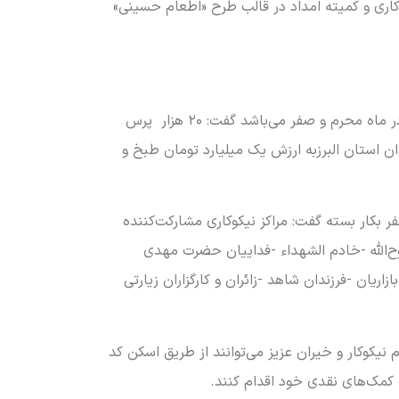
 هزار پرس غذای گرم با همکاری مراکز نیکوکاری و کمیته امداد در قالب طرح «اطعام حسینی»
به گزارش البرز نیوز از البرز، رضا لشینی بابیان اینکه طرح اطعام و احسان حسینی باهدف اطعام نیازمندان و مددجویان در ماه محرم و صفر می‌باشد گفت: ۲۰ هزار پرس
نیازمندان استان البرزبه ارزش یک میلیارد تومان طبخ و
ر بکار بسته گفت: مراکز نیکوکاری مشارکت‌کننده
ن -روح‌الله -خادم الشهداء -فداییان حضرت مهدی
ریان -فرزندان شاهد -زائران و کارگزاران زیارتی
دی خبر داد و افزود: مردم نیکوکار و خیران عزیز می‌توانند از طریق اسکن کد