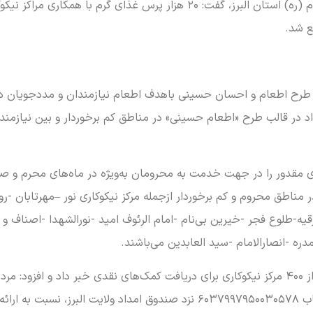
معاون توسعه مشارکت‌های مردمی کمیته امداد امام (ره) استان البرز، گفت: ۲۰
ع شد.
کوکاری و کمیته امداد در قالب طرح «اطعام حسینی» در مناطق کم برخوردار و بین 
ای مقدور را در جهت خدمت به محرومان به‌ویژه در ماه‌های محرم و صف
 توزیع در مناطق محروم و کم برخوردار ازجمله مرکز نیکوکاری نور –مهرتابا
-طلوع فجر -خیرین بی‌نام -امام الرئوف امید -نورالشهدا -اصناف و بازا
مدره -انصارالامام -سید العابدین می‌باشند.
لشینی از آمادگی دفاتر ۱۳ گانه کمیته امداد وبیش از ۴۰۰ مرکز نیکوکاری برای دریافت کمک‌های نق