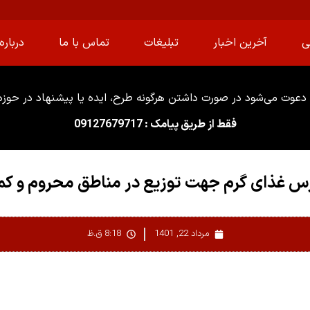
ی
آخرین اخبار
تبلیغات
تماس با ما
درباره 
دعوت می‌شود در صورت داشتن هرگونه طرح، ایده یا پیشنهاد در حوزه ا
فقط از طریق پیامک : 09127679717
مرداد 22, 1401
8:18 ق.ظ